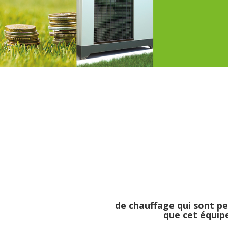
Avec des prix de l’énergie f
de plus en plus cher c’est 
de chauffage qui sont p
que
cet équip