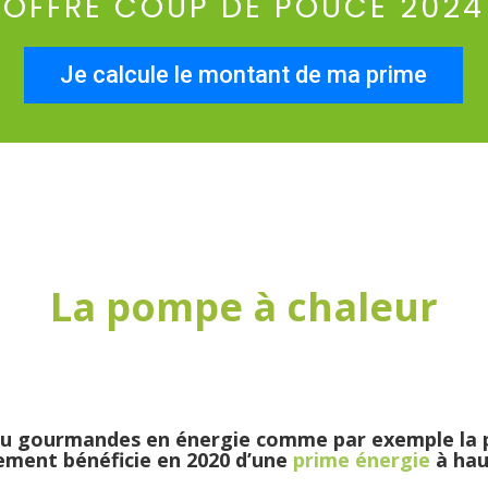
OFFRE COUP DE POUCE 2024
Je calcule le montant de ma prime
La pompe à chaleur
ossile et nucléaire qui ne cessent de progresser to
pourquoi il devient de plus en plus intéressant de 
eu gourmandes en énergie comme par exemple la 
ement bénéficie en 2020 d’une
prime énergie
à hau