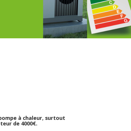
us les ans, se chauffer coute
se tourner vers des méthodes
pompe à chaleur, surtout
teur de 4000€.