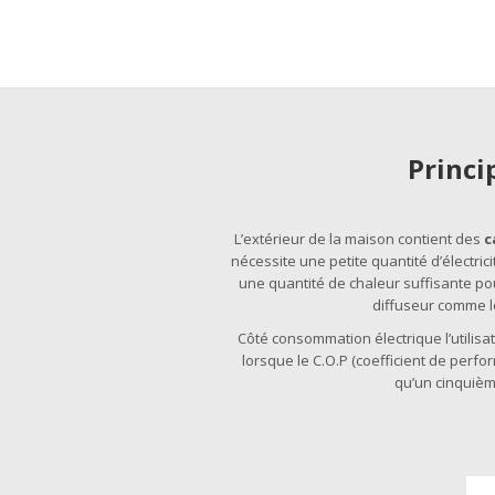
Princi
L’extérieur de la maison contient des
c
nécessite une petite quantité d’électri
une quantité de chaleur suffisante po
diffuseur comme l
Côté consommation électrique l’utilis
lorsque le C.O.P (coefficient de perf
qu’un cinquièm