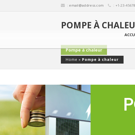
:
email@address.com
: +1-23-4567
POMPE À CHALEU
ACCU
Pompe à chaleur
Home
»
Pompe à chaleur
P